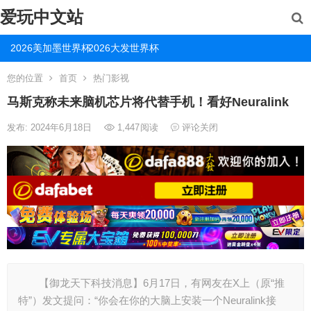
爱玩中文站
2026美加墨世界杯
2026大发世界杯
您的位置
首页
热门影视
马斯克称未来脑机芯片将代替手机！看好Neuralink
发布: 2024年6月18日
1,447
阅读
评论关闭
【御龙天下科技消息】6月17日，有网友在X上（原“推
特”）发文提问：“你会在你的大脑上安装一个Neuralink接