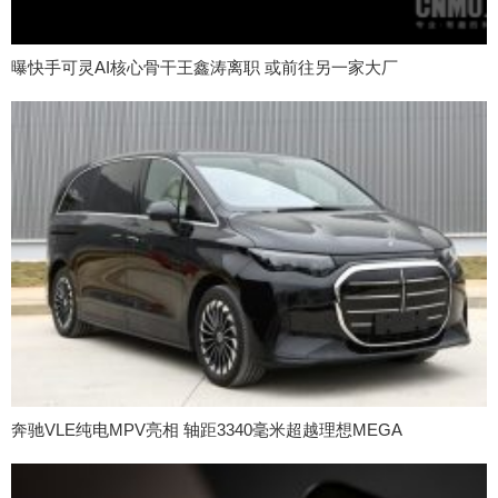
曝快手可灵AI核心骨干王鑫涛离职 或前往另一家大厂
奔驰VLE纯电MPV亮相 轴距3340毫米超越理想MEGA