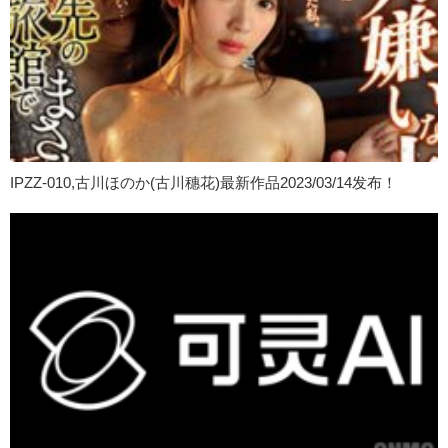
IPZZ-010,古川ほのか(古川穗花)最新作品2023/03/14发布！