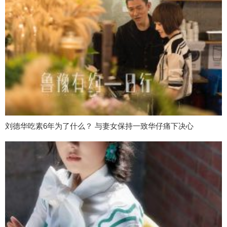
刘德华吃素6年为了什么？ 与妻女保持一致华仔痛下决心