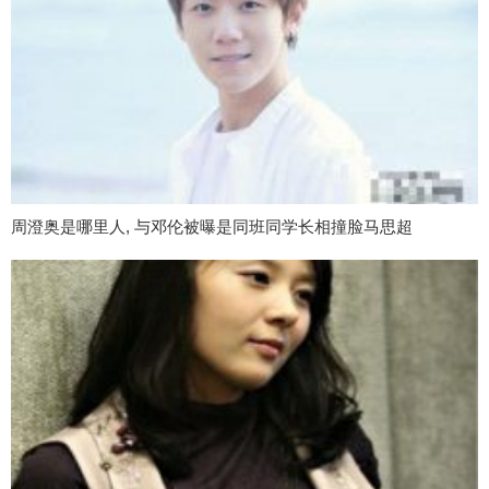
周澄奥是哪里人, 与邓伦被曝是同班同学长相撞脸马思超