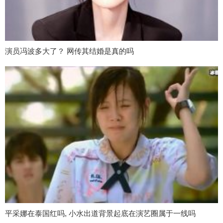
演员冯波多大了？ 网传其结婚是真的吗
平采娜在泰国红吗, 小水出道背景起底在演艺圈属于一线吗