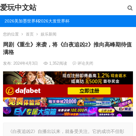
爱玩中文站
2026美加墨世界杯
2026大发世界杯
您的位置
首页
娱乐新闻
网剧《重生》来袭，将《白夜追凶2》推向高峰期待值
满格
发布: 2024年4月3日
1,352
阅读
评论关闭
《白夜追凶2》自播出以来，就备受关注。它的成功不但彰