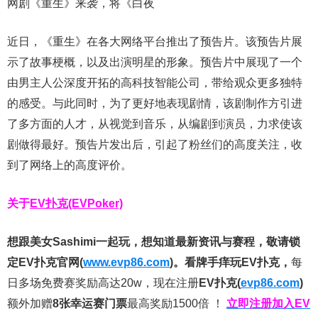
网剧《重生》来袭，将《白夜
近日，《重生》在各大网络平台推出了预告片。该预告片展
示了故事梗概，以及出演明星的形象。预告片中展现了一个
由男主人公深度开拓的高科技智能公司，带给观众更多独特
的感受。与此同时，为了更好地表现剧情，该剧制作方引进
了多方面的人才，从视觉到音乐，从编剧到演员，力求使该
剧做得最好。预告片发出后，引起了粉丝们的高度关注，收
到了网络上的高度评价。
关于
EV扑克(EVPoker)
想跟美女Sashimi一起玩，
想知道最新资讯与赛程，
敬请锁
定EV扑克官网(
www.evp86.com
)。
看牌手痒玩EV扑克，
每
日多场免费赛奖励高达20w，现在注册
EV扑克(
evp86.com
)
额外加赠
8张幸运赛门票
最高奖励1500倍
！
立即注册加入EV