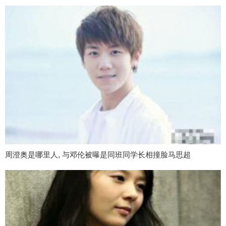
周澄奥是哪里人, 与邓伦被曝是同班同学长相撞脸马思超