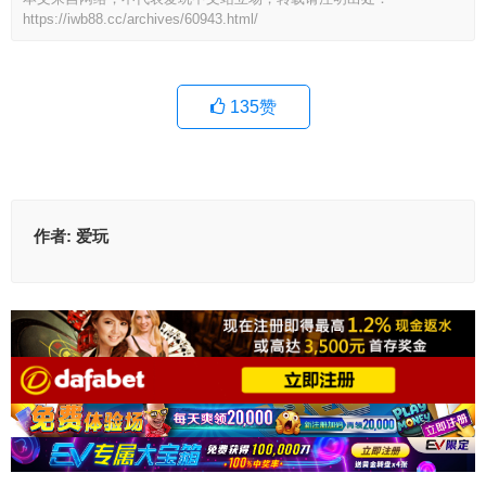
https://iwb88.cc/archives/60943.html/
135
赞
作者:
爱玩