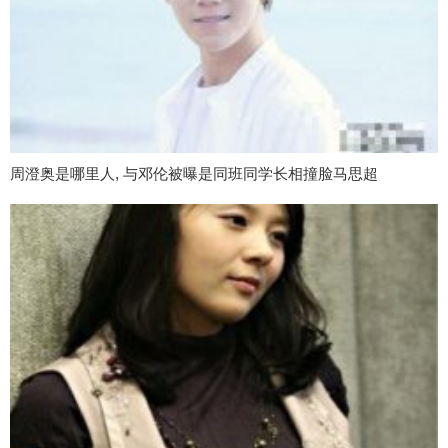
周澄奥是哪里人, 与邓伦被曝是同班同学长相撞脸马思超