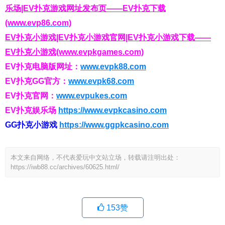
乐场|EV扑克游戏网址发布页——EV扑克下载
(www.evp86.com)
EV扑克小游戏|EV扑克小游戏官网|EV扑克小游戏下载——
EV扑克小游戏(www.evpkgames.com)
EV扑克电脑版网址：
www.evpk88.com
EV扑克GG官方：
www.evpk68.com
EV扑克官网：
www.evpukes.com
EV扑克娱乐场
https://www.evpkcasino.com
GG扑克小游戏
https://www.ggpkcasino.com
本文来自网络，不代表爱玩中文站立场，转载请注明出处：
https://iwb88.cc/archives/60625.html/
153
赞