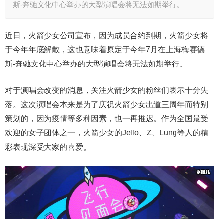
斯-奔驰文化中心举办的大型演唱会将无法如期举行。
近日，火箭少女公司宣布，因为成员合约到期，火箭少女将
于今年年底解散，这也意味着原定于今年7月在上海梅赛德
斯-奔驰文化中心举办的大型演唱会将无法如期举行。
对于演唱会改变的消息，关注火箭少女的粉丝们表示十分失
落。这次演唱会本来是为了庆祝火箭少女出道三周年而特别
策划的，因为疫情等多种因素，也一再推迟。作为全国最受
欢迎的女子团体之一，火箭少女的Jello、Z、Lung等人的精
彩表现深受大家的喜爱。