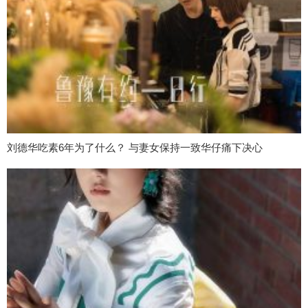
刘德华吃素6年为了什么？ 与妻女保持一致华仔痛下决心