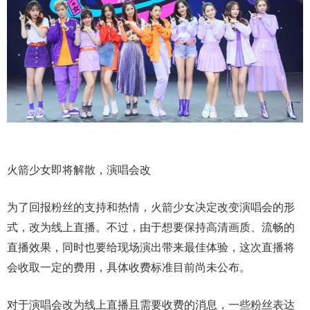
火箭少女即将解散，演唱会改
为了回报粉丝的支持和热情，火箭少女决定改变演唱会的形
式，改为线上直播。不过，由于想要保持高清画质、流畅的
直播效果，同时也要给现场演出带来最佳体验，这次直播将
会收取一定的费用，具体收费标准目前尚未公布。
对于演唱会改为线上直播且需要收费的消息，一些粉丝表达