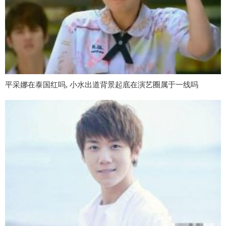
平采娜在泰国红吗, 小水出道背景起底在演艺圈属于一线吗