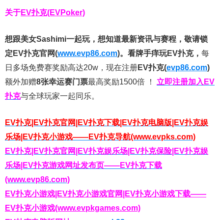
关于
EV扑克(EVPoker)
想跟美女Sashimi一起玩，
想知道最新资讯与赛程，
敬请锁
定EV扑克官网(
www.evp86.com
)。
看牌手痒玩EV扑克，
每
日多场免费赛奖励高达20w，现在注册
EV扑克(
evp86.com
)
额外加赠
8张幸运赛门票
最高奖励1500倍
！
立即注册加入EV
扑克
与全球玩家一起同乐。
EV扑克|EV扑克官网|EV扑克下载|EV扑克电脑版|EV扑克娱
乐场|EV扑克小游戏——EV扑克导航(www.evpks.com)
EV扑克|EV扑克官网|EV扑克娱乐场|EV扑克保险|EV扑克娱
乐场|EV扑克游戏网址发布页——EV扑克下载
(www.evp86.com)
EV扑克小游戏|EV扑克小游戏官网|EV扑克小游戏下载——
EV扑克小游戏(www.evpkgames.com)