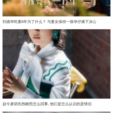
刘德华吃素6年为了什么？ 与妻女保持一致华仔痛下决心
赵今麦胡先煦吻照怎么回事, 他们是怎么认识的是情侣