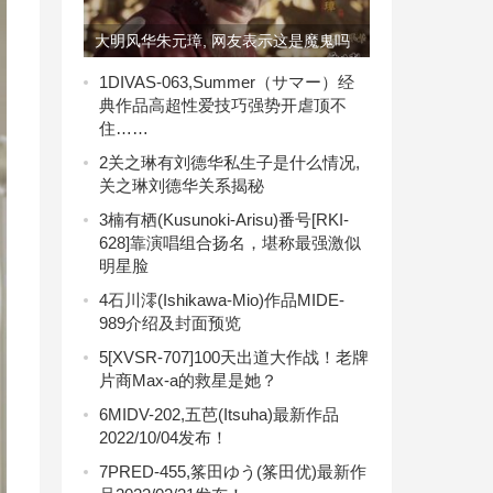
大明风华朱元璋, 网友表示这是魔鬼吗
太吓人了
1
DIVAS-063,Summer（サマー）经
典作品高超性爱技巧强势开虐顶不
住……
2
关之琳有刘德华私生子是什么情况,
关之琳刘德华关系揭秘
3
楠有栖(Kusunoki-Arisu)番号[RKI-
628]靠演唱组合扬名，堪称最强激似
明星脸
4
石川澪(Ishikawa-Mio)作品MIDE-
989介绍及封面预览
5
[XVSR-707]100天出道大作战！老牌
片商Max-a的救星是她？
6
MIDV-202,五芭(Itsuha)最新作品
2022/10/04发布！
7
PRED-455,筿田ゆう(筿田优)最新作