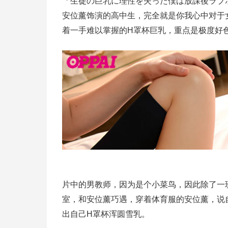
「生徒の巨乳に理性を失った僕は放課後ラブ
安位薰饰演的高中生，完全就是你我心中对于
着一手难以掌握的H罩杯巨乳，重点是极度好
片中的男教师，因为是个小菜鸟，因此除了一
室，和安位薰巧遇，穿着体育服的安位薰，说
出自己H罩杯浑圆雪乳。