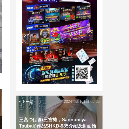
上一篇
2024年3月31日 03:35
三宫つばき(三宫椿，Sannomiya-
Tsubak)作品SHKD-985介绍及封面预