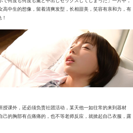
ホで何度も何度も薫と中出しセックスしてしまった」一片中，
女高中生的想像，留着清爽发型，长相甜美，笑容有亲和力，有
色！
班授课外，还必须负责社团活动，某天他一如往常的来到器材
自己的胸部有点痛痛的，也不等老师反应，就掀起自己衣服，露