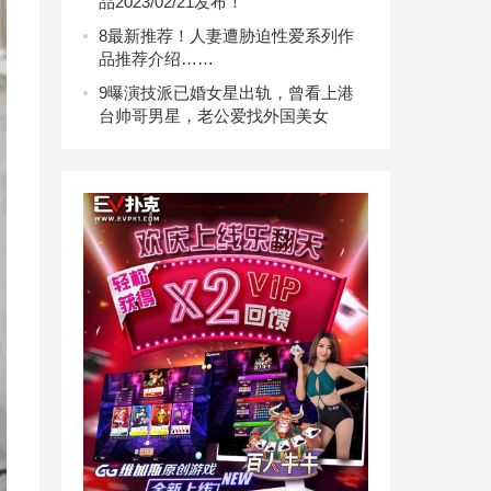
品2023/02/21发布！
8
最新推荐！人妻遭胁迫性爱系列作
品推荐介绍……
9
曝演技派已婚女星出轨，曾看上港
台帅哥男星，老公爱找外国美女