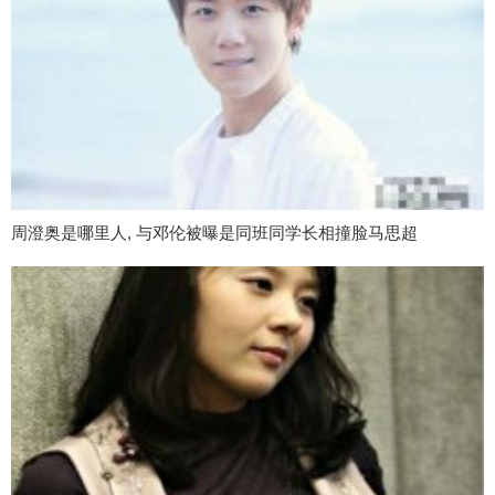
周澄奥是哪里人, 与邓伦被曝是同班同学长相撞脸马思超