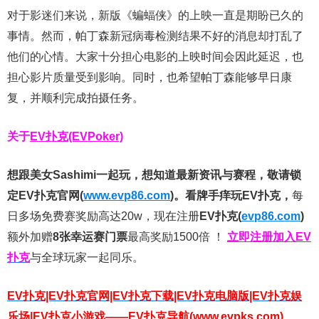
对于影迷们来说，新版《蝙蝠侠》的上映一直是期盼已久的
事情。然而，帕丁森新冠病毒检测结果不好的消息却打乱了
他们的心情。大家十分担心电影的上映时间会因此延迟，也
担心影片质量受到影响。同时，也希望帕丁森能够早日康
复，并顺利完成拍摄任务。
关于
EV扑克(EVPoker)
想跟美女Sashimi一起玩，
想知道最新资讯与赛程，
敬请锁
定EV扑克官网(
www.evp86.com
)。
看牌手痒玩EV扑克，
每
日多场免费赛奖励高达20w，现在注册
EV扑克(
evp86.com
)
额外加赠
8张幸运赛门票
最高奖励1500倍
！
立即注册加入EV
扑克
与全球玩家一起同乐。
EV扑克|EV扑克官网|EV扑克下载|EV扑克电脑版|EV扑克娱
乐场|EV扑克小游戏——EV扑克导航(www.evpks.com)