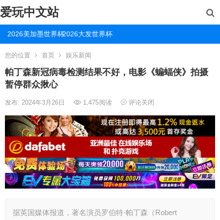
爱玩中文站
2026美加墨世界杯
2026大发世界杯
您的位置
首页
娱乐新闻
帕丁森新冠病毒检测结果不好，电影《蝙蝠侠》拍摄
暂停群众揪心
发布: 2024年3月26日
1,475
阅读
评论关闭
据英国媒体报道，著名演员罗伯特·帕丁森（Robert