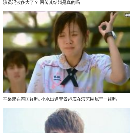
演员冯波多大了？ 网传其结婚是真的吗
平采娜在泰国红吗, 小水出道背景起底在演艺圈属于一线吗