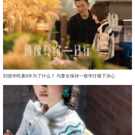
刘德华吃素6年为了什么？ 与妻女保持一致华仔痛下决心