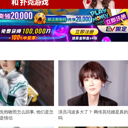
先煦吻照怎么回事, 他们是怎
演员冯波多大了？ 网传其结婚是真
是情侣
吗