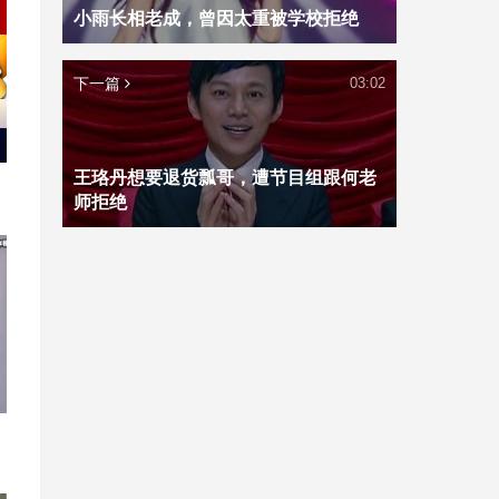
小雨长相老成，曾因太重被学校拒绝
下一篇
03:02
王珞丹想要退货瓢哥，遭节目组跟何老
师拒绝
的