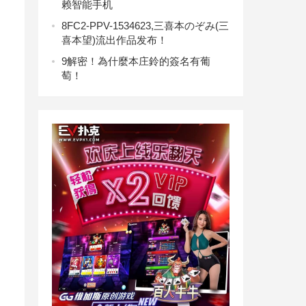
赖智能手机
8
FC2-PPV-1534623,三喜本のぞみ(三
喜本望)流出作品发布！
9
解密！為什麼本庄鈴的簽名有葡
萄！