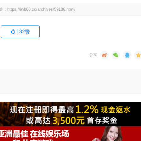
wb88.cc/archives/59186.html/
132
赞