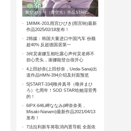
青空 ひかり（青空光）作品STARS-
655介绍及封面预览
1
MIMK-203,雨宫ひびき(雨宫响)最新
作品2025/02/18发布！
2
韩媒：韩国大量进口中国汽车 份额
超40% 反超德国居第一
3
何炅谢娜互相吐露心声何炅老师不
担心秃头，谢娜能登台很开心
4
上田紗奈(上田纱奈，Ueda-Sana)出
道作品HMN-394介绍及封面预览
5
[START-334]唯井真寻（唯井まひ
ろ）七周年！SOD STAR给她湿背秀
的！
6
IPX-646,岬ななみ(岬奈奈美，
Misaki-Nanami)最新作品2021/04/13
发布！
7
法拉利新车将取消内置导航 全面依