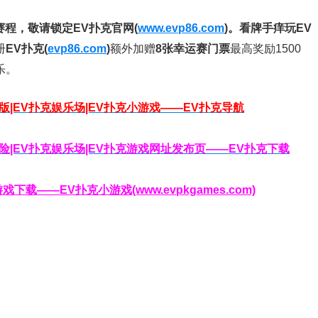
赛程，
敬请锁定EV扑克官网(
www.evp86.com
)。
看牌手痒玩EV
册
EV扑克(
evp86.com
)
额外加赠
8张幸运赛门票
最高奖励1500
乐。
脑版|EV扑克娱乐场|EV扑克小游戏——EV扑克导航
克保险|EV扑克娱乐场|EV扑克游戏网址发布页——EV扑克下载
载——EV扑克小游戏(www.evpkgames.com)