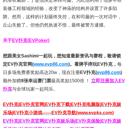
的潜在威胁，于是他决定杀掉司藤。为此他利用了他多年在
装修工程领域的经验，改变了神庙的结构并设置了许多陷
阱。然而，这样的计划最终失控，在和司藤的一次对话中，
丘山失败了。但他仍然执迷不悟，最终被警方逮捕。
关于
EV扑克(EVPoker)
想跟美女Sashimi一起玩，
想知道最新资讯与赛程，
敬请锁
定EV扑克官网(
www.evp86.com
)。
看牌手痒玩EV扑克，
每
日多场免费赛奖励高达20w，现在注册
EV扑克(
evp86.com
)
额外加赠
8张幸运赛门票
最高奖励1500倍
！
立即注册加入EV
扑克
与全球玩家一起同乐。
EV扑克|EV扑克官网|EV扑克下载|EV扑克电脑版|EV扑克娱
乐场|EV扑克小游戏——EV扑克导航(www.evpks.com)
EV扑克|EV扑克官网|EV扑克娱乐场|EV扑克保险|EV扑克娱