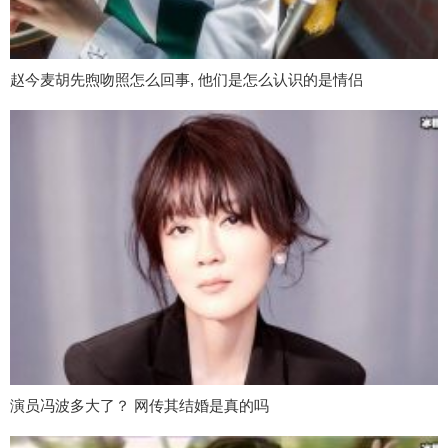
赵今麦胡先煦吻照怎么回事, 他们是怎么认识的是情侣
演员冯波多大了？ 网传其结婚是真的吗