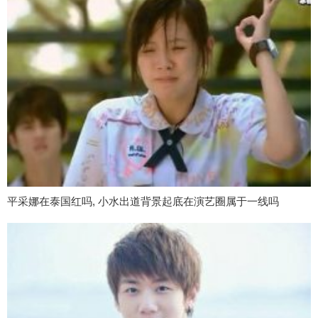
平采娜在泰国红吗, 小水出道背景起底在演艺圈属于一线吗