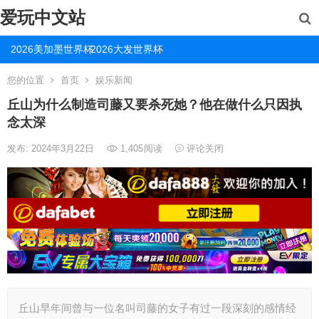
爱玩中文站
2026美加墨世界杯
2026大发世界杯
您的位置
首页
娱乐新闻
丘山为什么制造司藤又要杀死她？他在做什么只因执
念太深
发布: 2024年3月22日
1,405
阅读
评论关闭
丘山早年间曾与一位名叫司藤的女子有过一段深刻的感情经