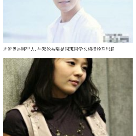
周澄奥是哪里人, 与邓伦被曝是同班同学长相撞脸马思超