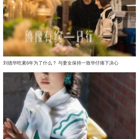
刘德华吃素6年为了什么？ 与妻女保持一致华仔痛下决心