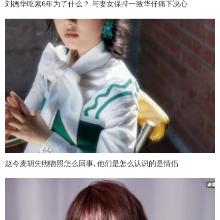
刘德华吃素6年为了什么？ 与妻女保持一致华仔痛下决心
赵今麦胡先煦吻照怎么回事, 他们是怎么认识的是情侣