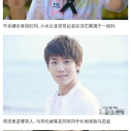
平采娜在泰国红吗, 小水出道背景起底在演艺圈属于一线吗
周澄奥是哪里人, 与邓伦被曝是同班同学长相撞脸马思超