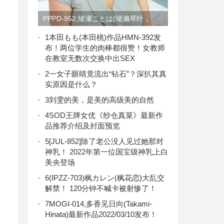
PPPD-952,绫瀬ことは(绫濑琴叶，
Ayase-Kotoha)最新作品2021/08/19发
1
本田もも(本田桃)作品HMN-392发
布！两位学生的肉棒都很赞！女教师
布！
在教室无数次交换中出SEX
2
一女子眼睛竟流出“钻石”？深扒其真
实原因是什么？
3
刘雯的美，是美的高级美的自然
4
SOD王牌女优《纱仓真菜》最新作
品推荐介绍及封面预览
5
[JUL-852]除了老公没人见过她那对
神乳！ 2022年第一位国宝级神乳上白
美央登场
6
(IPZZ-703)枫カレン(枫花恋)大乱交
解禁！ 120分钟不喊卡被射惨了！
7
MOGI-014,多香见日向(Takami-
Hinata)最新作品2022/03/10发布！