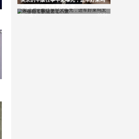
太悲惨镜头删减着实心寒
下一篇
03:54
的