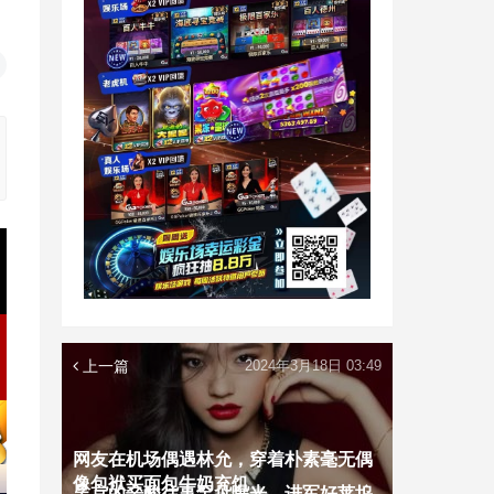
上一篇
2024年3月18日 03:49
网友在机场偶遇林允，穿着朴素毫无偶
像包袱买面包牛奶充饥
吴京的辛酸往事罕见曝光，进军好莱坞