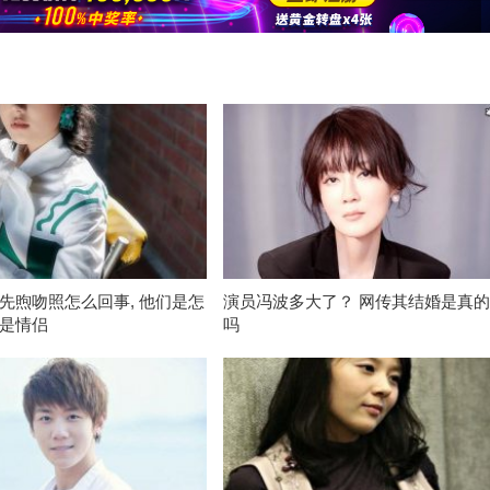
先煦吻照怎么回事, 他们是怎
演员冯波多大了？ 网传其结婚是真
是情侣
吗