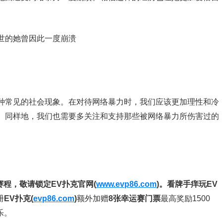
种常见的社会现象。在对待网络暴力时，我们应该更加理性和冷
。同样地，我们也需要多关注和支持那些被网络暴力所伤害过的
赛程，
敬请锁定EV扑克官网(
www.evp86.com
)。
看牌手痒玩EV
册
EV扑克(
evp86.com
)
额外加赠
8张幸运赛门票
最高奖励1500
乐。