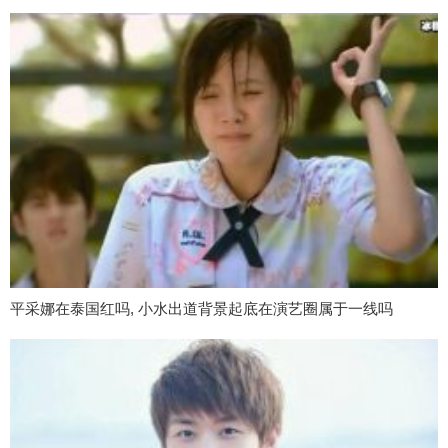
平采娜在泰国红吗, 小水出道背景起底在演艺圈属于一线吗