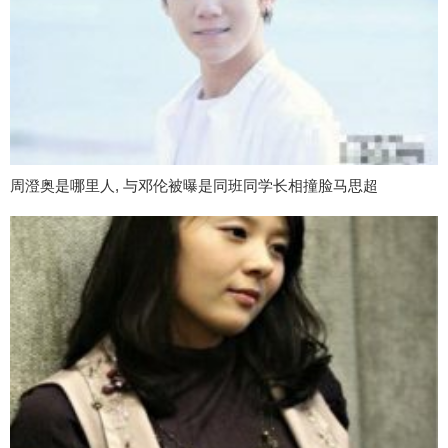
周澄奥是哪里人, 与邓伦被曝是同班同学长相撞脸马思超