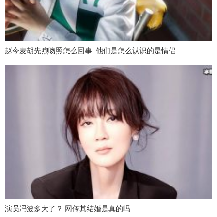
赵今麦胡先煦吻照怎么回事, 他们是怎么认识的是情侣
演员冯波多大了？ 网传其结婚是真的吗