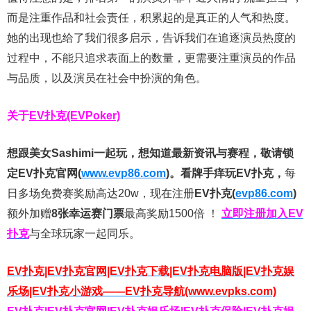
而是注重作品和社会责任，积累起的是真正的人气和热度。
她的出现也给了我们很多启示，告诉我们在追逐演员热度的
过程中，不能只追求表面上的数量，更需要注重演员的作品
与品质，以及演员在社会中扮演的角色。
关于
EV扑克(EVPoker)
想跟美女Sashimi一起玩，
想知道最新资讯与赛程，
敬请锁
定EV扑克官网(
www.evp86.com
)。
看牌手痒玩EV扑克，
每
日多场免费赛奖励高达20w，现在注册
EV扑克(
evp86.com
)
额外加赠
8张幸运赛门票
最高奖励1500倍
！
立即注册加入EV
扑克
与全球玩家一起同乐。
EV扑克|EV扑克官网|EV扑克下载|EV扑克电脑版|EV扑克娱
乐场|EV扑克小游戏——EV扑克导航(www.evpks.com)