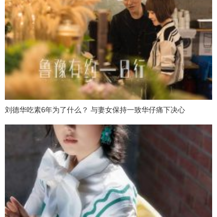
刘德华吃素6年为了什么？ 与妻女保持一致华仔痛下决心