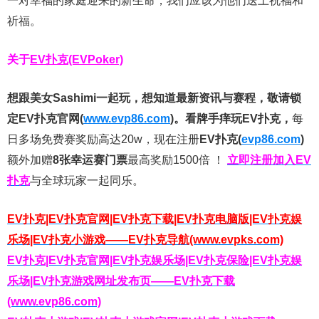
一对幸福的家庭迎来的新生命，我们应该为他们送上祝福和
祈福。
关于
EV扑克(EVPoker)
想跟美女Sashimi一起玩，
想知道最新资讯与赛程，
敬请锁
定EV扑克官网(
www.evp86.com
)。
看牌手痒玩EV扑克，
每
日多场免费赛奖励高达20w，现在注册
EV扑克(
evp86.com
)
额外加赠
8张幸运赛门票
最高奖励1500倍
！
立即注册加入EV
扑克
与全球玩家一起同乐。
EV扑克|EV扑克官网|EV扑克下载|EV扑克电脑版|EV扑克娱
乐场|EV扑克小游戏——EV扑克导航(www.evpks.com)
EV扑克|EV扑克官网|EV扑克娱乐场|EV扑克保险|EV扑克娱
乐场|EV扑克游戏网址发布页——EV扑克下载
(www.evp86.com)