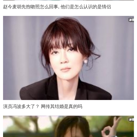
赵今麦胡先煦吻照怎么回事, 他们是怎么认识的是情侣
演员冯波多大了？ 网传其结婚是真的吗