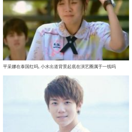
平采娜在泰国红吗, 小水出道背景起底在演艺圈属于一线吗