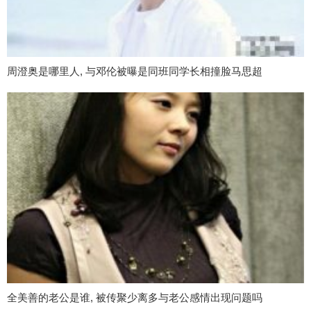
周澄奥是哪里人, 与邓伦被曝是同班同学长相撞脸马思超
全美善的老公是谁, 被传聚少离多与老公感情出现问题吗