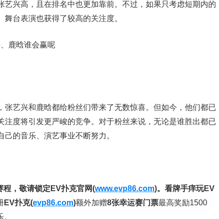
张艺兴高，且在排名中也更加靠前。不过，如果只考虑短期内的
、舞台表演也获得了较高的关注度。
，张艺兴和鹿晗都给粉丝们带来了无数惊喜。但如今，他们都已
关注度将引发更严峻的竞争。对于粉丝来说，无论是谁胜出都已
自己的音乐、演艺事业不断努力。
赛程，
敬请锁定EV扑克官网(
www.evp86.com
)。
看牌手痒玩EV
册
EV扑克(
evp86.com
)
额外加赠
8张幸运赛门票
最高奖励1500
乐。