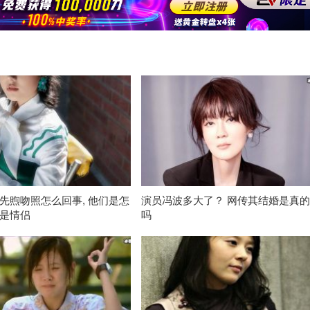
先煦吻照怎么回事, 他们是怎
演员冯波多大了？ 网传其结婚是真
是情侣
吗