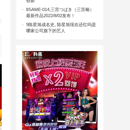
创新
8
SAME-014,三宫つばき（三宫椿）
最新作品2022/8/02发布！
9
陈星旭成名史, 陈星旭现在还红吗是
哪家公司旗下的艺人