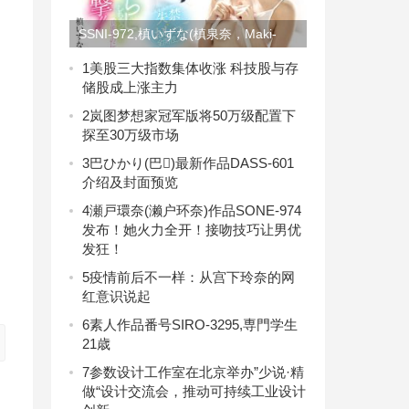
SSNI-972,槙いずな(槙泉奈，Maki-
Izuna)最新作品2021/01/19发布！
1
美股三大指数集体收涨 科技股与存
储股成上涨主力
2
岚图梦想家冠军版将50万级配置下
探至30万级市场
3
巴ひかり(巴𪸩)最新作品DASS-601
介绍及封面预览
4
瀬戸環奈(濑户环奈)作品SONE-974
发布！她火力全开！接吻技巧让男优
发狂！
5
疫情前后不一样：从宫下玲奈的网
红意识说起
6
素人作品番号SIRO-3295,専門学生
21歳
7
参数设计工作室在北京举办”少说·精
做“设计交流会，推动可持续工业设计