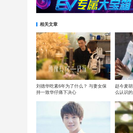
相关文章
刘德华吃素6年为了什么？ 与妻女保
赵今麦胡
持一致华仔痛下决心
么认识的