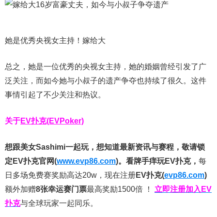
她是优秀央视女主持！嫁给大
总之，她是一位优秀的央视女主持，她的婚姻曾经引发了广
泛关注，而如今她与小叔子的遗产争夺也持续了很久。这件
事情引起了不少关注和热议。
关于
EV扑克(EVPoker)
想跟美女Sashimi一起玩，
想知道最新资讯与赛程，
敬请锁
定EV扑克官网(
www.evp86.com
)。
看牌手痒玩EV扑克，
每
日多场免费赛奖励高达20w，现在注册
EV扑克(
evp86.com
)
额外加赠
8张幸运赛门票
最高奖励1500倍
！
立即注册加入EV
扑克
与全球玩家一起同乐。