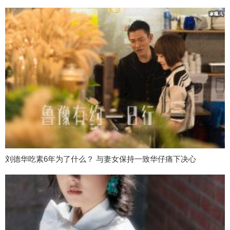
刘德华吃素6年为了什么？ 与妻女保持一致华仔痛下决心