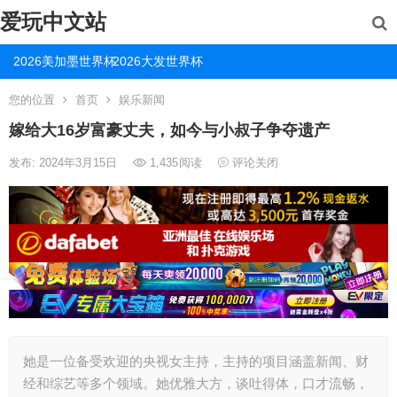
爱玩中文站
2026美加墨世界杯
2026大发世界杯
您的位置
首页
娱乐新闻
嫁给大16岁富豪丈夫，如今与小叔子争夺遗产
发布: 2024年3月15日
1,435
阅读
评论关闭
她是一位备受欢迎的央视女主持，主持的项目涵盖新闻、财
经和综艺等多个领域。她优雅大方，谈吐得体，口才流畅，