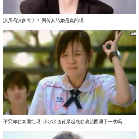
演员冯波多大了？ 网传其结婚是真的吗
平采娜在泰国红吗, 小水出道背景起底在演艺圈属于一线吗