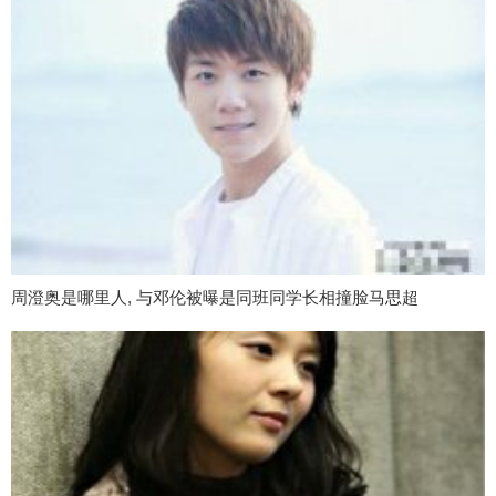
周澄奥是哪里人, 与邓伦被曝是同班同学长相撞脸马思超