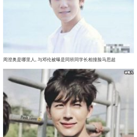
周澄奥是哪里人, 与邓伦被曝是同班同学长相撞脸马思超