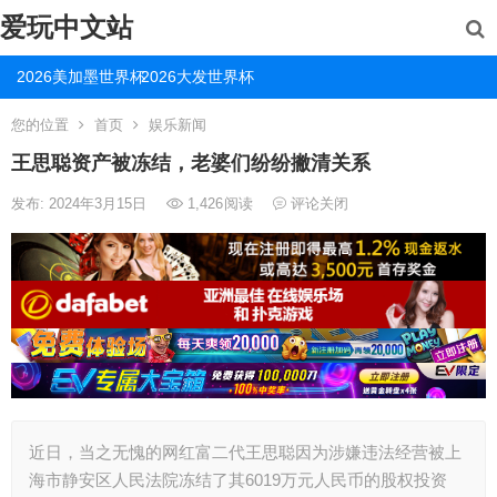
爱玩中文站
2026美加墨世界杯
2026大发世界杯
您的位置
首页
娱乐新闻
王思聪资产被冻结，老婆们纷纷撇清关系
发布: 2024年3月15日
1,426
阅读
评论关闭
近日，当之无愧的网红富二代王思聪因为涉嫌违法经营被上
海市静安区人民法院冻结了其6019万元人民币的股权投资