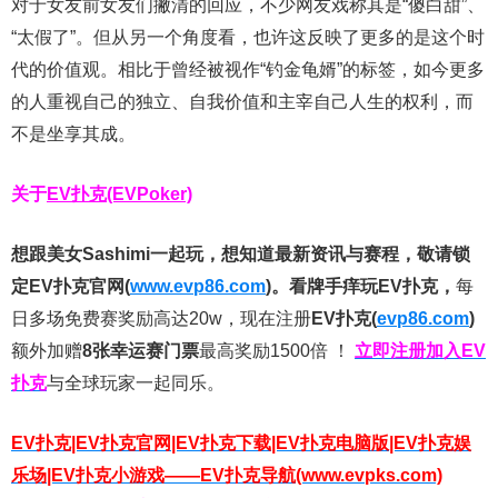
对于女友前女友们撇清的回应，不少网友戏称其是“傻白甜”、
“太假了”。但从另一个角度看，也许这反映了更多的是这个时
代的价值观。相比于曾经被视作“钓金龟婿”的标签，如今更多
的人重视自己的独立、自我价值和主宰自己人生的权利，而
不是坐享其成。
关于
EV扑克(EVPoker)
想跟美女Sashimi一起玩，
想知道最新资讯与赛程，
敬请锁
定EV扑克官网(
www.evp86.com
)。
看牌手痒玩EV扑克，
每
日多场免费赛奖励高达20w，现在注册
EV扑克(
evp86.com
)
额外加赠
8张幸运赛门票
最高奖励1500倍
！
立即注册加入EV
扑克
与全球玩家一起同乐。
EV扑克|EV扑克官网|EV扑克下载|EV扑克电脑版|EV扑克娱
乐场|EV扑克小游戏——EV扑克导航(www.evpks.com)