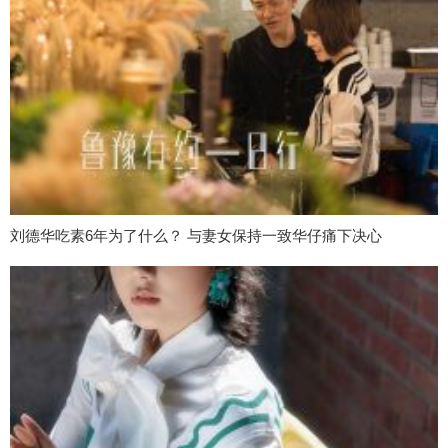
刘德华吃素6年为了什么？ 与妻女保持一致华仔痛下决心