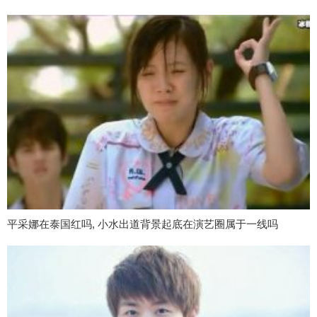
平采娜在泰国红吗, 小水出道背景起底在演艺圈属于一线吗