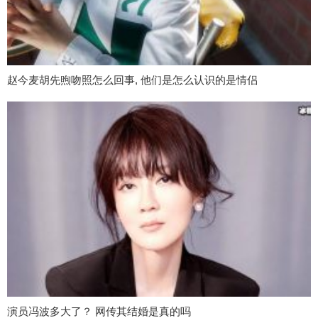
赵今麦胡先煦吻照怎么回事, 他们是怎么认识的是情侣
演员冯波多大了？ 网传其结婚是真的吗