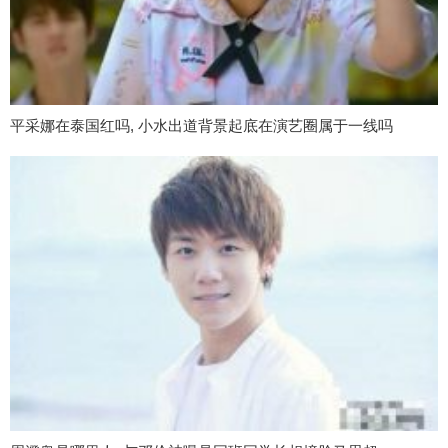
平采娜在泰国红吗, 小水出道背景起底在演艺圈属于一线吗