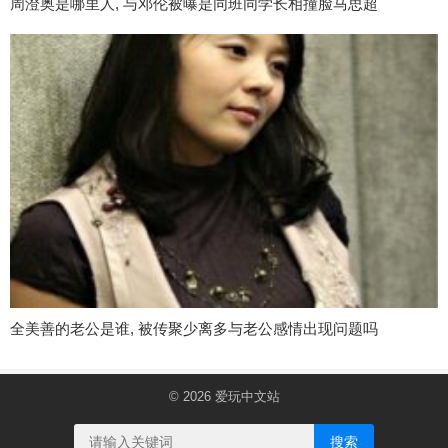
周澄奥是哪里人, 与邓伦被曝是同班同学长相撞脸马思超
全美善的老公是谁, 被传聚少离多与老公感情出现问题吗
© 2026
爱玩中文站
搜索