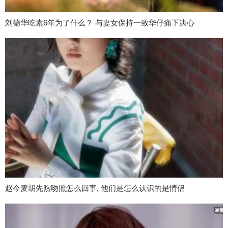
刘德华吃素6年为了什么？ 与妻女保持一致华仔痛下决心
赵今麦胡先煦吻照怎么回事, 他们是怎么认识的是情侣