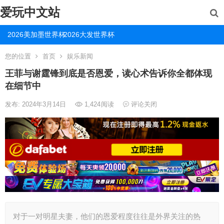
爱玩中文站
2026美加墨世界杯
2026大发世界杯
您的位置
首页
娱乐新闻
王菲与谢霆锋到底是否恩爱，读心术告诉你全都体现
在细节中
发布: 2024年3月14日
1,424
阅读
评论关闭
对于一对明星夫妻，他们的恩爱程度往往是外界关注的热