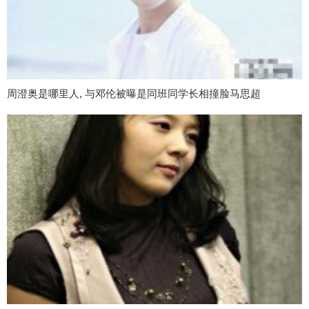
周澄奥是哪里人, 与邓伦被曝是同班同学长相撞脸马思超