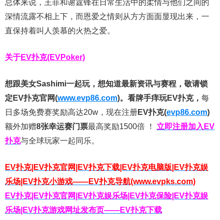
总体来说，王菲和谢霆锋在日常生活中的柔情与他们之间的
深情流露不相上下，而恩爱之情则从方方面面显现出来，一
直保持着叫人羡慕的火热之爱。
关于
EV扑克(EVPoker)
想跟美女Sashimi一起玩，
想知道最新资讯与赛程，
敬请锁
定EV扑克官网(
www.evp86.com
)。
看牌手痒玩EV扑克，
每
日多场免费赛奖励高达20w，现在注册
EV扑克(
evp86.com
)
额外加赠
8张幸运赛门票
最高奖励1500倍
！
立即注册加入EV
扑克
与全球玩家一起同乐。
EV扑克|EV扑克官网|EV扑克下载|EV扑克电脑版|EV扑克娱
乐场|EV扑克小游戏——EV扑克导航(www.evpks.com)
EV扑克|EV扑克官网|EV扑克娱乐场|EV扑克保险|EV扑克娱
乐场|EV扑克游戏网址发布页——EV扑克下载