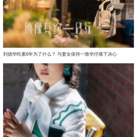
刘德华吃素6年为了什么？ 与妻女保持一致华仔痛下决心