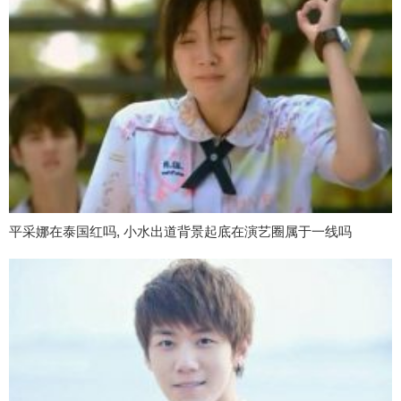
平采娜在泰国红吗, 小水出道背景起底在演艺圈属于一线吗