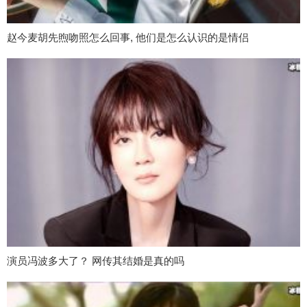
赵今麦胡先煦吻照怎么回事, 他们是怎么认识的是情侣
演员冯波多大了？ 网传其结婚是真的吗