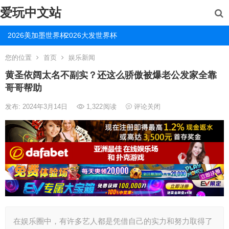
爱玩中文站
2026美加墨世界杯
2026大发世界杯
您的位置
首页
娱乐新闻
黄圣依阔太名不副实？还这么骄傲被爆老公发家全靠
哥哥帮助
发布: 2024年3月14日
1,322
阅读
评论关闭
在娱乐圈中，有许多艺人都是凭借自己的实力和努力取得了