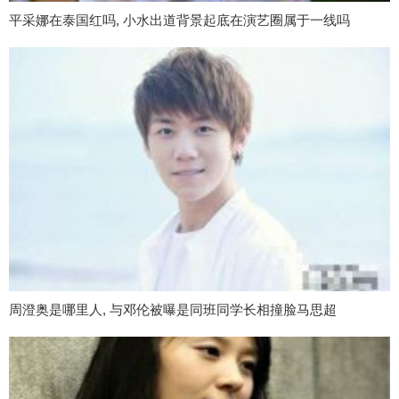
平采娜在泰国红吗, 小水出道背景起底在演艺圈属于一线吗
周澄奥是哪里人, 与邓伦被曝是同班同学长相撞脸马思超