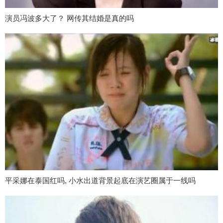
演员冯波多大了？ 网传其结婚是真的吗
平采娜在泰国红吗, 小水出道背景起底在演艺圈属于一线吗