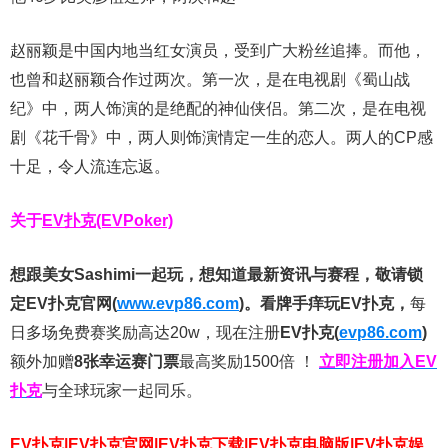
赵丽颖是中国内地当红女演员，受到广大粉丝追捧。而他，
也曾和赵丽颖合作过两次。第一次，是在电视剧《蜀山战
纪》中，两人饰演的是绝配的神仙侠侣。第二次，是在电视
剧《花千骨》中，两人则饰演情定一生的恋人。两人的CP感
十足，令人流连忘返。
关于
EV扑克(EVPoker)
想跟美女Sashimi一起玩，
想知道最新资讯与赛程，
敬请锁
定EV扑克官网(
www.evp86.com
)。
看牌手痒玩EV扑克，
每
日多场免费赛奖励高达20w，现在注册
EV扑克(
evp86.com
)
额外加赠
8张幸运赛门票
最高奖励1500倍
！
立即注册加入EV
扑克
与全球玩家一起同乐。
EV扑克|EV扑克官网|EV扑克下载|EV扑克电脑版|EV扑克娱