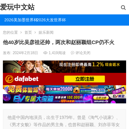
爱玩中文站
2026美加墨世界杯
2026大发世界杯
您的位置
首页
娱乐新闻
他40岁比吴彦祖还帅，两次和赵丽颖组CP仍不火
发布: 2024年2月18日
1,419
阅读
评论关闭
他是中国内地演员，出生于1979年。曾是《淘气小说家》、
《男才女貌》等作品的男主角，也曾和赵丽颖、刘亦菲等女