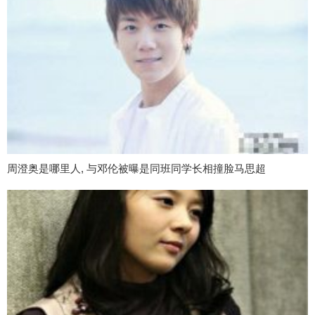
周澄奥是哪里人, 与邓伦被曝是同班同学长相撞脸马思超