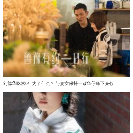
刘德华吃素6年为了什么？ 与妻女保持一致华仔痛下决心