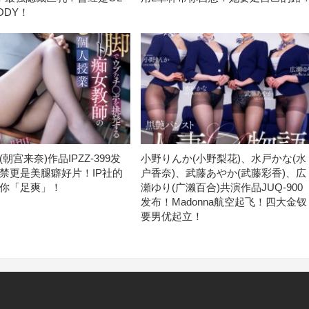
ODY！
朝宫来奈)作品IPZZ-399发
小野りんか(小野梨花)、水戸かな(水
禁更是美腿癖好片！IP社的
户香奈)、武藤あやか(武藤彩香)、広
你「足爽」！
瀬ゆり(广濑百合)共演作品JUQ-900
发布！Madonna航空起飞！四大金钗
要男优起立！