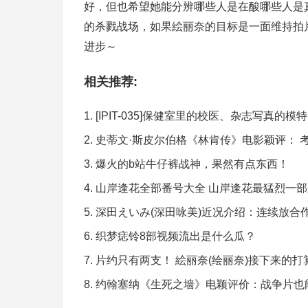
好，但也希望她能分辨哪些人是在酸哪些人是
的杀戮战场，如果絵丽奈的目标是一面维持拍
进步～
相关推荐:
[IPIT-035]保健室里的校医、杂志写真的
史蒂文·斯皮尔伯格《林肯传》电影颖评： 
爆火的b站牛仔裤战神，果然有点东西！
山岸逢花全部番号大全 山岸逢花最猛烈一
深田えいみ(深田咏美)近况介绍：连续放合
织梦痣铃8部视频流出是什么瓜？
片约只有两支！ 絵丽奈(绘丽奈)接下来的打
约翰塞纳《生死之墙》电颖评价：战争片也