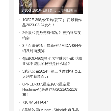
SNOS-150,明日叶みつは（明日叶三
叶）最新作品2026-04-10发布！
1
OFJE-398,爱宝铃(爱宝すず)最新作
品2023-02-24发布！
2
金晨和贾乃亮有情况？ 被拍到深夜
约会
3
「百田光稀」最新作品MIDA-064介
绍及封面预览
4
[EBOD-869]换个名字继续征战 花咲
亚弥不能說的秘密是什么呢？
5
腾讯公布2024年第三季度财报 员工
人均年薪超百万
6
PRED-337,星奈あい(星奈爱，
Hoshina-Ai)最新作品2021/09/21发
布！
7
107MSFH-047
8
美波汐里(Minami-Shiori)出道作品