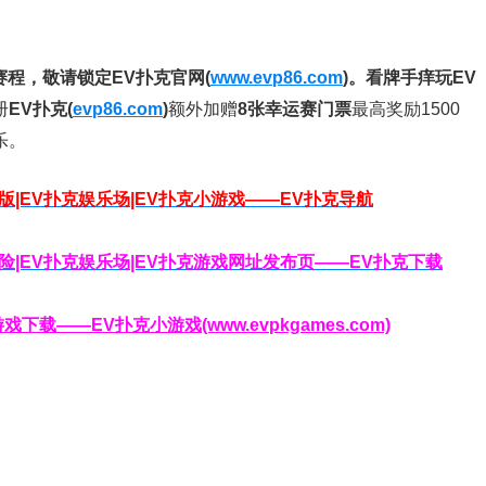
赛程，
敬请锁定EV扑克官网(
www.evp86.com
)。
看牌手痒玩EV
册
EV扑克(
evp86.com
)
额外加赠
8张幸运赛门票
最高奖励1500
乐。
脑版|EV扑克娱乐场|EV扑克小游戏——EV扑克导航
克保险|EV扑克娱乐场|EV扑克游戏网址发布页——EV扑克下载
载——EV扑克小游戏(www.evpkgames.com)