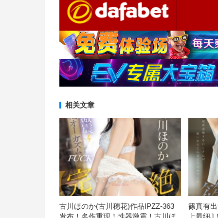
相关文章
古川ほのか(古川穗花)作品IPZZ-363
篠真有出
发布！名作重现！性器激震！古川ほ
上最细J