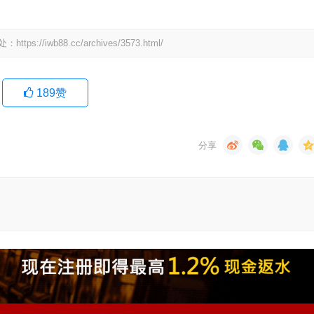
wb88.cc/archives/3573.html/
189
赞