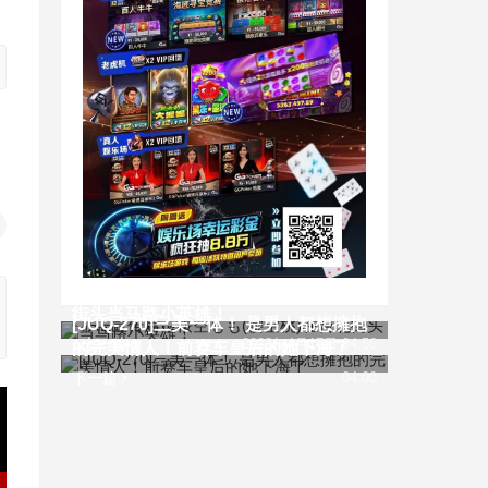
TRE宣传后⋯桜空もも(樱空桃)在台北
街头当马路小英雄！
[JUQ-270]三美一体！ 是男人都想擁抱
上一篇
2023年4月17日 04:56
的完美情人！前赛车皇后的她下海了
下一篇
04:00