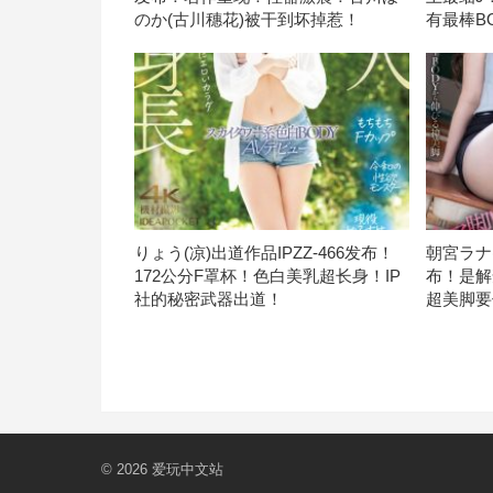
のか(古川穗花)被干到坏掉惹！
有最棒B
りょう(凉)出道作品IPZZ-466发布！
朝宮ラナ(
172公分F罩杯！色白美乳超长身！IP
布！是解
社的秘密武器出道！
超美脚要
© 2026
爱玩中文站