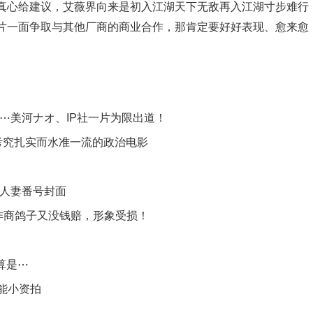
真心给建议，艾薇界向来是初入江湖天下无敌再入江湖寸步难行
片一面争取与其他厂商的商业合作，那肯定要好好表现、愈来愈
模特⋯美河ナオ、IP社一片为限出道！
考究扎实而水准一流的政治电影
部人妻番号封面
作商鸽子又没钱赔，形象受损！
算是⋯
能小资拍