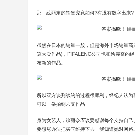
那，絵丽奈的销售究竟如何?有没有数字出来?
虽然在日本的销量一般，但是海外市场销量高达2
算大卖作品)，而FALENO公司也和絵麗奈的
布
新的作品。
所以双方谈判续约的过程很顺利，经纪人认为
可以一举拍到六支作品ー
身为女艺人，絵丽奈应该要感谢每个支持自己
要想尽办法把买气维持下去，我知道她对网路