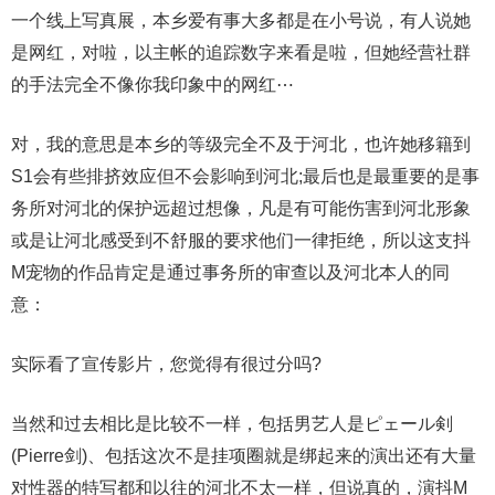
一个线上写真展，本乡爱有事大多都是在小号说，有人说她
是网红，对啦，以主帐的追踪数字来看是啦，但她经营社群
的手法完全不像你我印象中的网红⋯
对，我的意思是本乡的等级完全不及于河北，也许她移籍到
S1会有些排挤效应但不会影响到河北;最后也是最重要的是事
务所对河北的保护远超过想像，凡是有可能伤害到河北形象
或是让河北感受到不舒服的要求他们一律拒绝，所以这支抖
M宠物的作品肯定是通过事务所的审查以及河北本人的同
意：
实际看了宣传影片，您觉得有很过分吗?
当然和过去相比是比较不一样，包括男艺人是ピェール剣
(Pierre剑)、包括这次不是挂项圈就是绑起来的演出还有大量
对性器的特写都和以往的河北不太一样，但说真的，演抖M