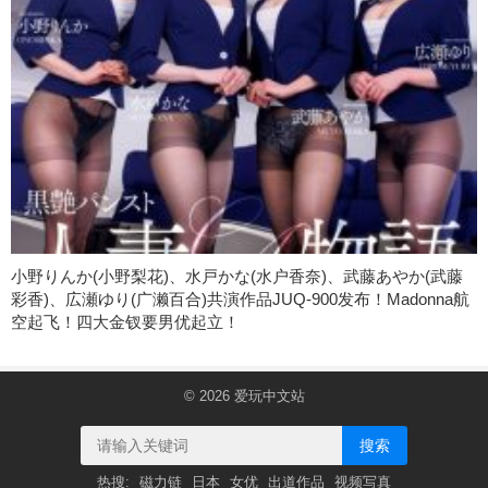
小野りんか(小野梨花)、水戸かな(水户香奈)、武藤あやか(武藤
彩香)、広瀬ゆり(广濑百合)共演作品JUQ-900发布！Madonna航
空起飞！四大金钗要男优起立！
© 2026
爱玩中文站
搜索
热搜:
磁力链
日本
女优
出道作品
视频写真