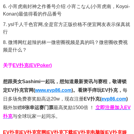
小宵虎南封神之作番号介绍 小宵こなん(小宵虎南，Koyoi-
Konan)最值得看的作品番号
ysl千人千色官网,全是官方正版价格不便宜网友表示保真就
行
微博网红超辣的林一微密圈视频是真的吗？微密圈收费视
频是什么？
关于
EV扑克(EVPoker)
想跟美女Sashimi一起玩，
想知道最新资讯与赛程，
敬请锁
定EV扑克官网(
www.evp86.com
)。
看牌手痒玩EV扑克，
每
日多场免费赛奖励高达20w，现在注册
EV扑克(
evp86.com
)
额外加赠
8张幸运赛门票
最高奖励1500倍
！
立即注册加入EV
扑克
与全球玩家一起同乐。
EV扑克|EV扑克官网|EV扑克下载|EV扑克电脑版|EV扑克娱