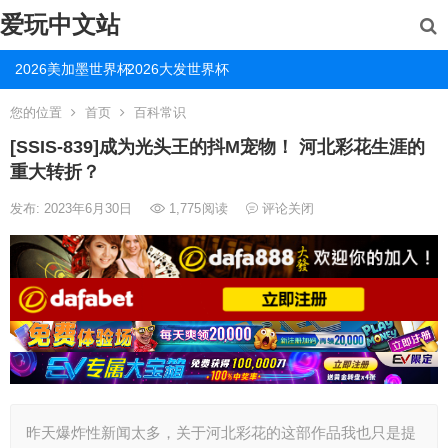
爱玩中文站
2026美加墨世界杯
2026大发世界杯
您的位置
首页
百科常识
[SSIS-839]成为光头王的抖M宠物！ 河北彩花生涯的
重大转折？
发布: 2023年6月30日
1,775
阅读
评论关闭
昨天爆炸性新闻太多，关于河北彩花的这部作品我也只是提