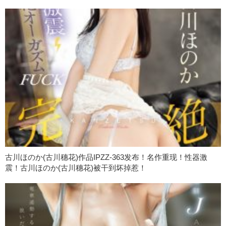
古川ほのか(古川穗花)作品IPZZ-363发布！名作重现！性器激
震！古川ほのか(古川穗花)被干到坏掉惹！