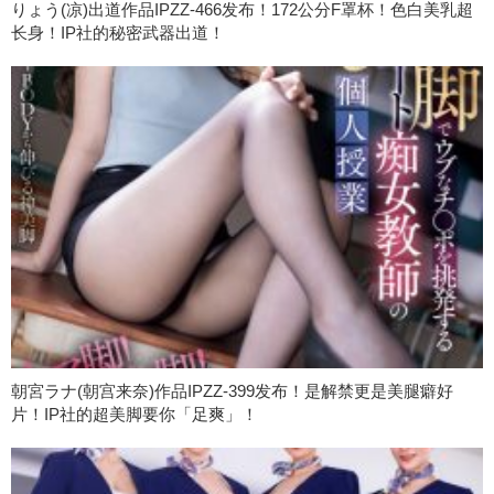
りょう(凉)出道作品IPZZ-466发布！172公分F罩杯！色白美乳超
长身！IP社的秘密武器出道！
朝宮ラナ(朝宫来奈)作品IPZZ-399发布！是解禁更是美腿癖好
片！IP社的超美脚要你「足爽」！