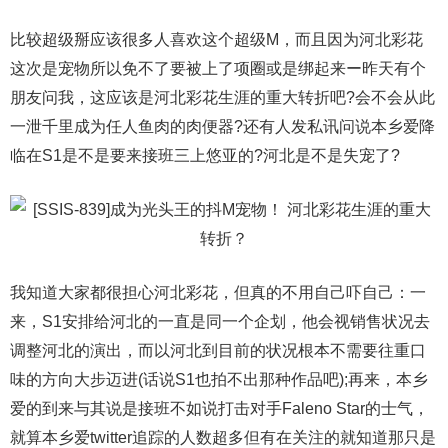
比较超级掰应该很多人喜欢这个超级M，而且因为河北彩花
这次是宠物所以免不了要被上了项圈或是绑起来ー昨天有个
朋友问我，这应该是河北彩花生涯的重大转折吧?会不会从此
一泄千里成为任人鱼肉的肉便器?还有人发私讯问说本乡爱降
临在S1是不是要来接班三上悠亚的?河北是不是失宠了?
我知道大家都很担心河北彩花，但真的不用自己吓自己：一
来，S1安排给河北的一直是同一个企划，他会视销售状况去
调整河北的演出，而以河北到目前的状况根本不需要往重口
味的方向大步迈进(话说S1也拍不出那种作品吧);再来，本乡
爱的到来与其说是接班不如说打击对手Faleno Star的士气，
就算本乡爱twitter追踪的人数超多但有在关注的就知道那只是