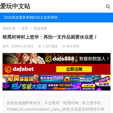
爱玩中文站
2026美加墨世界杯
2026大发世界杯
您的位置
首页
旅游攻略
暗黑村神村上悠华：再拍一支作品就要休业惹！
发布: 2025年2月10日
1,627
阅读
评论关闭
虽然知道她即将休业，不过看到「暗黑村神」村上悠华在
X(https://x.com/murakami_yuka_)的发文还是觉得很舍不得