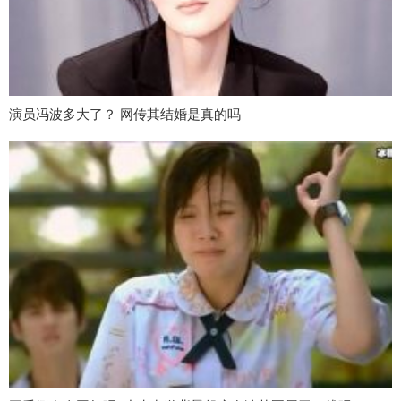
演员冯波多大了？ 网传其结婚是真的吗