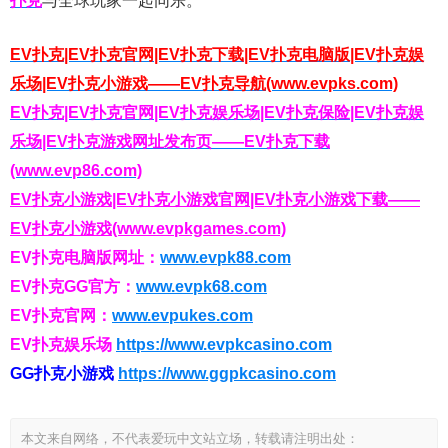
扑克
与全球玩家一起同乐。
EV扑克|EV扑克官网|EV扑克下载|EV扑克电脑版|EV扑克娱
乐场|EV扑克小游戏——EV扑克导航(www.evpks.com)
EV扑克|EV扑克官网|EV扑克娱乐场|EV扑克保险|EV扑克娱
乐场|EV扑克游戏网址发布页——EV扑克下载
(www.evp86.com)
EV扑克小游戏|EV扑克小游戏官网|EV扑克小游戏下载——
EV扑克小游戏(www.evpkgames.com)
EV扑克电脑版网址：
www.evpk88.com
EV扑克GG官方：
www.evpk68.com
EV扑克官网：
www.evpukes.com
EV扑克娱乐场
https://www.evpkcasino.com
GG扑克小游戏
https://www.ggpkcasino.com
本文来自网络，不代表爱玩中文站立场，转载请注明出处：