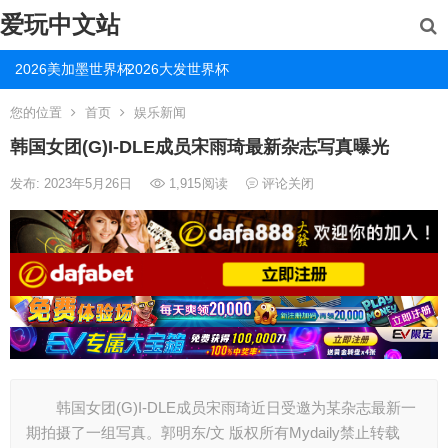
爱玩中文站
2026美加墨世界杯
2026大发世界杯
您的位置
首页
娱乐新闻
韩国女团(G)I-DLE成员宋雨琦最新杂志写真曝光
发布: 2023年5月26日
1,915
阅读
评论关闭
韩国女团(G)I-DLE成员宋雨琦近日受邀为某杂志最新一
期拍摄了一组写真。郭明东/文 版权所有Mydaily禁止转载