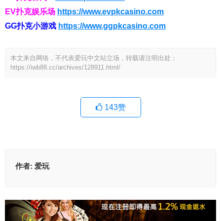
EV扑克娱乐场
https://www.evpkcasino.com
GG扑克小游戏
https://www.ggpkcasino.com
本文来自网络，不代表爱玩中文站立场，转载请注明出处：
https://iwb88.cc/archives/128911.html/
143
赞
作者:
爱玩