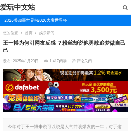
爱玩中文站
2026美加墨世界杯
2026大发世界杯
您的位置
首页
娱乐新闻
王一博为何引网友反感 ？粉丝却说他勇敢追梦做自己
己
发布: 2025年1月20日
1,417
阅读
评论关闭
今年对于王一博来说可以说是人气井喷爆发的一年，对于这