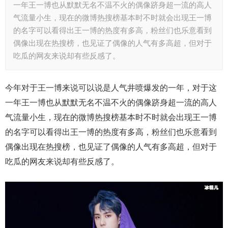
一年王一博也从默默无名不温不火的偶像跻身超一流的高人
气流量小生，现在的微博热搜榜基本时不时就会出现王一博
的名字可以看得出王一博的热度有多高，粉丝们也乐意看到
偶像出现在热搜榜，也见证了偶像的人气有多高超，但对于
吃瓜的网友来说却有些反感了。
今年对于王一博来说可以说是人气井喷爆发的一年，对于这
一年王一博也从默默无名不温不火的偶像跻身超一流的高人
气流量小生，现在的微博热搜榜基本时不时就会出现王一博
的名字可以看得出王一博的热度有多高，粉丝们也乐意看到
偶像出现在热搜榜，也见证了偶像的人气有多高超，但对于
吃瓜的网友来说却有些反感了。