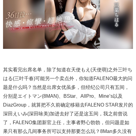
其实看完出席名单，除了知道在天使もえ(天使萌)之外三叶ち
はる(三叶千春)可能另一个卖点外，你知道FALENO最大的问
题是什么吗？当然是出席女优虽多，但经纪公司只有五间，
分别是エイトマン(8MAN)、BStar、AllPro、Mine’s以及
DiazGroup，就算把不久前确定移籍去FALENO STAR发片的
深田えいみ(深田咏美)加进去好了还是这五间，我之前曾说
了，FALENO集团新官上任，主事者野心勃勃，但问题是如
果只有那么几间事务所可以支持那要怎么玩？8Man多久没有