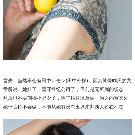
首先，当然不会有田中レモン(田中柠檬)，因为就像昨天的文
章所说，她挂了，离开经纪公司了，目前是无所属的状态；
然后也不要期待小野夕子，除了拍片以及偶一为之的写真外
她什么也不会做，不能从她有没有出席来判断人还在不在⋯