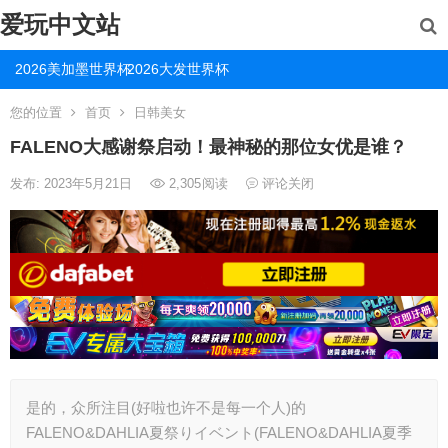
爱玩中文站
2026美加墨世界杯
2026大发世界杯
您的位置
首页
日韩美女
FALENO大感谢祭启动！最神秘的那位女优是谁？
发布: 2023年5月21日
2,305
阅读
评论关闭
是的，众所注目(好啦也许不是每一个人)的
FALENO&DAHLIA夏祭りイベント(FALENO&DAHLIA夏季