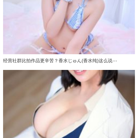
经营社群比拍作品更辛苦？香水じゅん(香水纯)这么说⋯