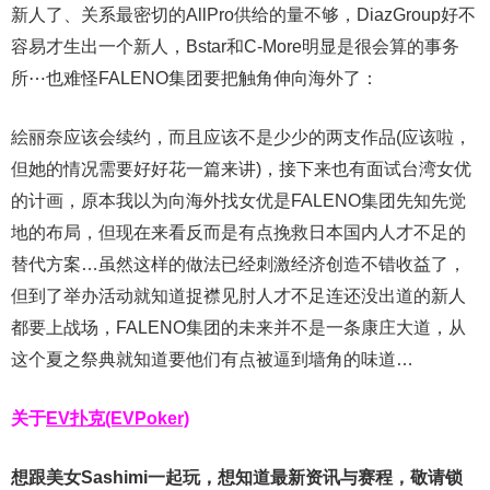
新人了、关系最密切的AllPro供给的量不够，DiazGroup好不
容易才生出一个新人，Bstar和C-More明显是很会算的事务
所⋯也难怪FALENO集团要把触角伸向海外了：
絵丽奈应该会续约，而且应该不是少少的两支作品(应该啦，
但她的情况需要好好花一篇来讲)，接下来也有面试台湾女优
的计画，原本我以为向海外找女优是FALENO集团先知先觉
地的布局，但现在来看反而是有点挽救日本国内人才不足的
替代方案…虽然这样的做法已经刺激经济创造不错收益了，
但到了举办活动就知道捉襟见肘人才不足连还没出道的新人
都要上战场，FALENO集团的未来并不是一条康庄大道，从
这个夏之祭典就知道要他们有点被逼到墙角的味道…
关于
EV扑克(EVPoker)
想跟美女Sashimi一起玩，
想知道最新资讯与赛程，
敬请锁