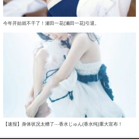
今年开始就不干了！瀬田一花(濑田一花)引退。
【速报】身体状况太糟了⋯香水じゅん(香水纯)重大宣布！