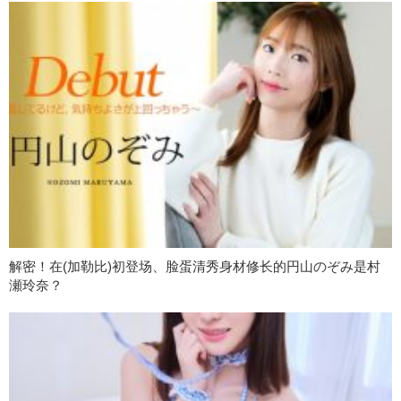
解密！在(加勒比)初登场、脸蛋清秀身材修长的円山のぞみ是村
瀬玲奈？