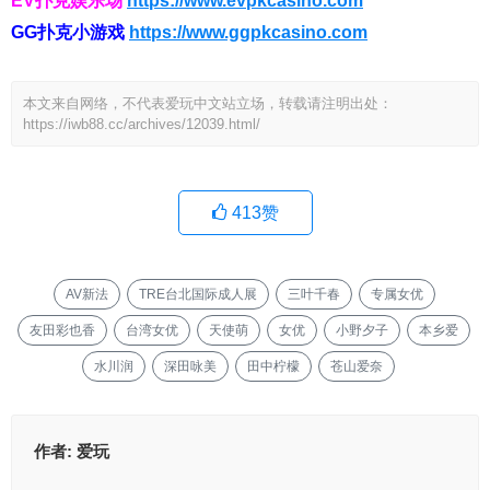
EV扑克娱乐场
https://www.evpkcasino.com
GG扑克小游戏
https://www.ggpkcasino.com
本文来自网络，不代表爱玩中文站立场，转载请注明出处：
https://iwb88.cc/archives/12039.html/
413
赞
AV新法
TRE台北国际成人展
三叶千春
专属女优
友田彩也香
台湾女优
天使萌
女优
小野夕子
本乡爱
水川润
深田咏美
田中柠檬
苍山爱奈
作者:
爱玩