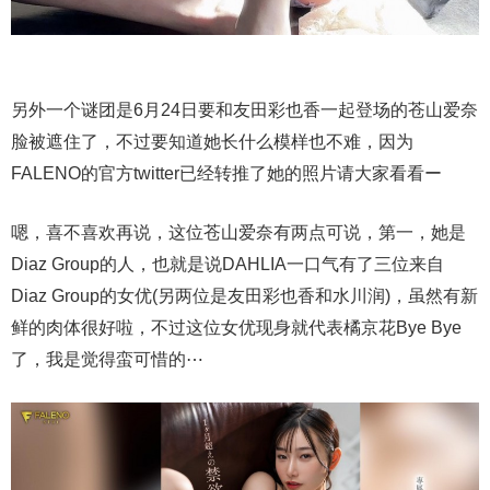
另外一个谜团是6月24日要和友田彩也香一起登场的苍山爱奈
脸被遮住了，不过要知道她长什么模样也不难，因为
FALENO的官方twitter已经转推了她的照片请大家看看ー
嗯，喜不喜欢再说，这位苍山爱奈有两点可说，第一，她是
Diaz Group的人，也就是说DAHLIA一口气有了三位来自
Diaz Group的女优(另两位是友田彩也香和水川润)，虽然有新
鲜的肉体很好啦，不过这位女优现身就代表橘京花Bye Bye
了，我是觉得蛮可惜的⋯