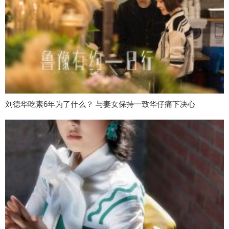
刘德华吃素6年为了什么？ 与妻女保持一致华仔痛下决心