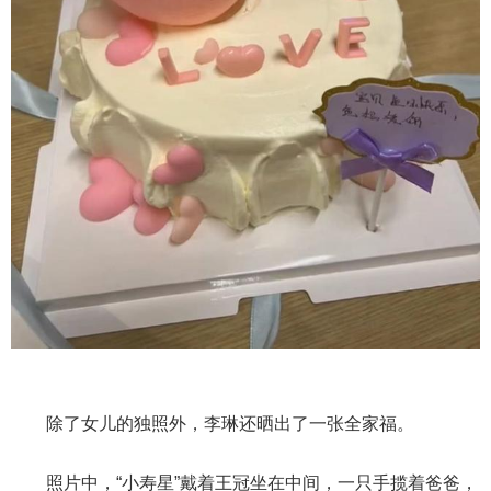
除了女儿的独照外，李琳还晒出了一张全家福。
照片中，“小寿星”戴着王冠坐在中间，一只手揽着爸爸，