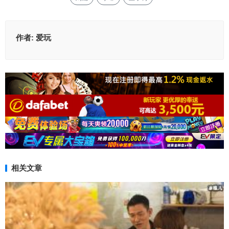
作者:
爱玩
相关文章