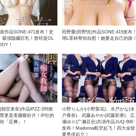
道作品SONE-471发布！史
田野憂(田野忧)作品SONE-419发布
！最强隐藏巨乳！曾经是OL
用L罩杯帮你自慰！她要走自己的路
ODY！
朝宫来奈)作品IPZZ-399发
小野りんか(小野梨花)、水戸かな(水
禁更是美腿癖好片！IP社的
户香奈)、武藤あやか(武藤彩香)、広
你「足爽」！
瀬ゆり(广濑百合)共演作品JUQ-900
发布！Madonna航空起飞！四大金钗
要男优起立！