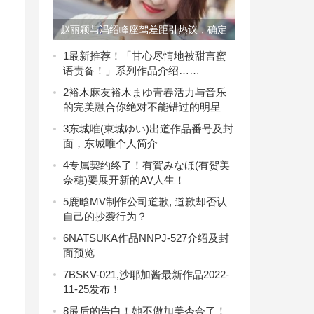
赵丽颖与冯绍峰座驾差距引热议，确定
真是一家人吗
1
最新推荐！「甘心尽情地被甜言蜜
语责备！」系列作品介绍……
2
裕木麻友裕木まゆ青春活力与音乐
的完美融合你绝对不能错过的明星
3
东城唯(東城ゆい)出道作品番号及封
面，东城唯个人简介
4
专属契约终了！有賀みなほ(有贺美
奈穗)要展开新的AV人生！
5
鹿晗MV制作公司道歉, 道歉却否认
自己的抄袭行为？
6
NATSUKA作品NNPJ-527介绍及封
面预览
7
BSKV-021,沙耶加酱最新作品2022-
11-25发布！
8
最后的告白！她不做加美杏奈了！