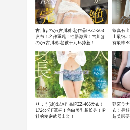
古川ほのか(古川穗花)作品IPZZ-363
篠真有出
发布！名作重现！性器激震！古川ほ
上最细J
のか(古川穗花)被干到坏掉惹！
有最棒B
りょう(凉)出道作品IPZZ-466发布！
朝宮ラナ(
172公分F罩杯！色白美乳超长身！IP
布！是解
社的秘密武器出道！
超美脚要