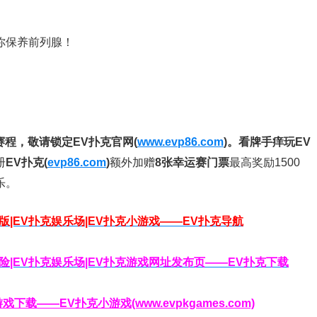
帮你保养前列腺！
赛程，
敬请锁定EV扑克官网(
www.evp86.com
)。
看牌手痒玩EV
册
EV扑克(
evp86.com
)
额外加赠
8张幸运赛门票
最高奖励1500
乐。
脑版|EV扑克娱乐场|EV扑克小游戏——EV扑克导航
克保险|EV扑克娱乐场|EV扑克游戏网址发布页——EV扑克下载
载——EV扑克小游戏(www.evpkgames.com)