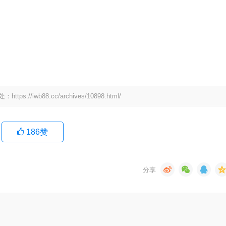
wb88.cc/archives/10898.html/
186
赞