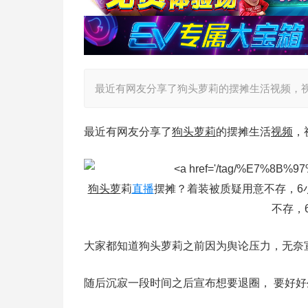
最近有网友分享了狗头萝莉的摆摊生活视频，
最近有网友分享了
狗头萝莉
的摆摊生活
视频
，
狗头萝
莉
直播
摆摊？着装被质疑用意不存，6小
不存，
大家都知道狗头萝莉之前因为舆论压力，无奈
随后沉寂一段时间之后宣布想要退圈， 要好