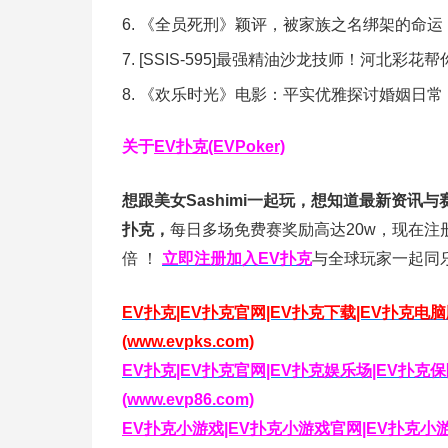
《全员死刑》颖评，被家族之名绑架的命运
[SSIS-595]最强精油沙龙技师！河北彩花
《欢乐时光》电影：平实优雅探讨婚姻日常
关于
EV扑克(EVPoker)
想跟美女Sashimi一起玩，
想知道最新资讯与
扑克，
每日多场免费赛奖励高达20w，现在注
倍
！
立即注册加入EV扑克
与全球玩家一起同
EV扑克|EV扑克官网|EV扑克下载|EV扑克电
(www.evpks.com)
EV扑克|EV扑克官网|EV扑克娱乐场|EV扑
(www.evp86.com)
EV扑克小游戏|EV扑克小游戏官网|EV扑克小游戏下