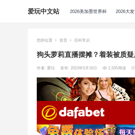
爱玩中文站
2026美加墨世界杯
2026大
您的位置
首页
百科常识
狗头萝莉直播摆摊？着装被质疑
作者:
爱玩
发布: 2023年5月16日
1,555
阅读