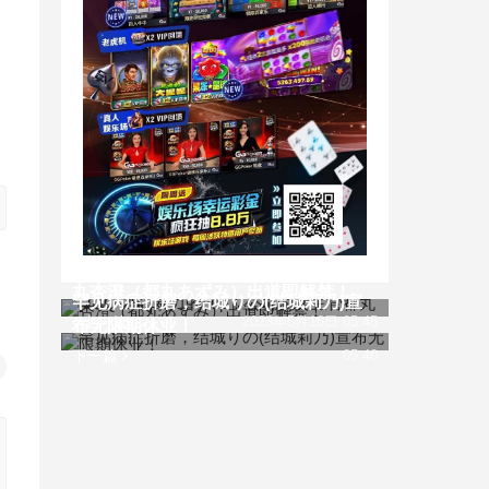
[JUQ-293]暴力的cup！公司的女主管都
丸杏澄（都丸あずみ）出道即解禁！
罕见病症折磨，结城りの(结城莉乃)宣
上一篇
2023年5月16日 05:45
布无限期休业！
下一篇
05:40